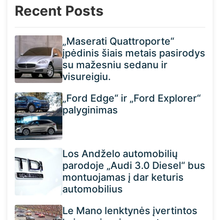
Recent Posts
„Maserati Quattroporte“
įpėdinis šiais metais pasirodys
su mažesniu sedanu ir
visureigiu.
„Ford Edge“ ir „Ford Explorer“
palyginimas
Los Andželo automobilių
parodoje „Audi 3.0 Diesel“ bus
montuojamas į dar keturis
automobilius
Le Mano lenktynės įvertintos