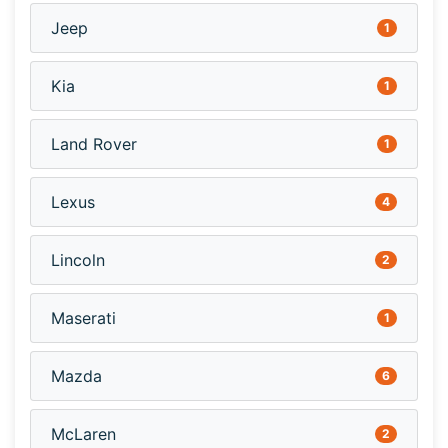
Jeep
1
Kia
1
Land Rover
1
Lexus
4
Lincoln
2
Maserati
1
Mazda
6
McLaren
2