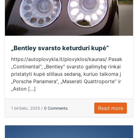
„Bentley svarsto keturduri kupė“
https://autoplovykla.lt/plovyklos/kaunas/ Pasak
„Continental“, „Bentley“ svarsto galimybę rinkai
pristatyti kupė stiliaus sedaną, kuriuo taikoma į
„Porsche Panamera“, „Maserati Quattroporte“ ir
„Aston […]
Read more
1 birželio, 2025 /
0 Comments