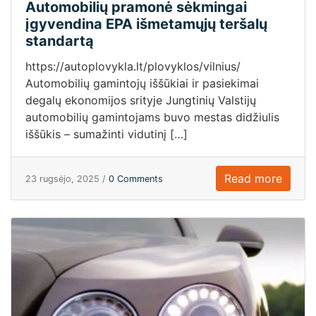
Automobilių pramonė sėkmingai
įgyvendina EPA išmetamųjų teršalų
standartą
https://autoplovykla.lt/plovyklos/vilnius/
Automobilių gamintojų iššūkiai ir pasiekimai
degalų ekonomijos srityje Jungtinių Valstijų
automobilių gamintojams buvo mestas didžiulis
iššūkis – sumažinti vidutinį […]
Read more
23 rugsėjo, 2025 /
0 Comments