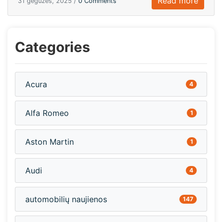
Read more
31 gegužės, 2025 /
0 Comments
Categories
Acura
4
Alfa Romeo
1
Aston Martin
1
Audi
4
automobilių naujienos
147