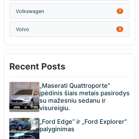
Volkswagen
7
Volvo
3
Recent Posts
„Maserati Quattroporte“
įpėdinis šiais metais pasirodys
su mažesniu sedanu ir
visureigiu.
„Ford Edge“ ir „Ford Explorer“
palyginimas