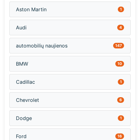
Aston Martin
1
Audi
4
automobilių naujienos
147
BMW
10
Cadillac
1
Chevrolet
6
Dodge
1
Ford
16