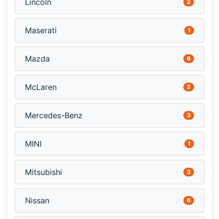
Lincoln
2
Maserati
1
Mazda
6
McLaren
2
Mercedes-Benz
3
MINI
1
Mitsubishi
3
Nissan
6