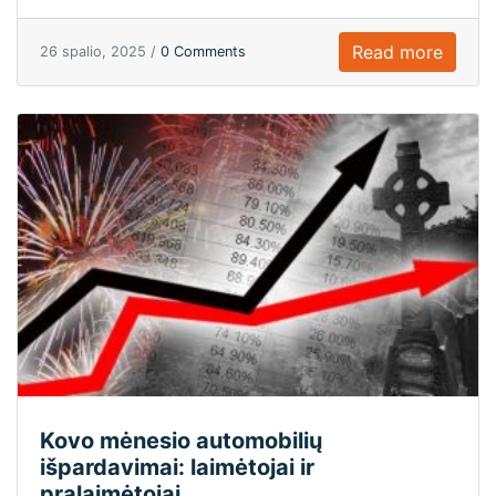
Read more
26 spalio, 2025 /
0 Comments
Kovo mėnesio automobilių
išpardavimai: laimėtojai ir
pralaimėtojai