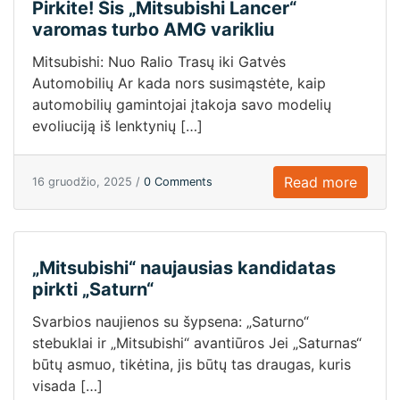
Pirkite! Šis „Mitsubishi Lancer“
varomas turbo AMG varikliu
Mitsubishi: Nuo Ralio Trasų iki Gatvės
Automobilių Ar kada nors susimąstėte, kaip
automobilių gamintojai įtakoja savo modelių
evoliuciją iš lenktynių […]
Read more
16 gruodžio, 2025 /
0 Comments
„Mitsubishi“ naujausias kandidatas
pirkti „Saturn“
Svarbios naujienos su šypsena: „Saturno“
stebuklai ir „Mitsubishi“ avantiūros Jei „Saturnas“
būtų asmuo, tikėtina, jis būtų tas draugas, kuris
visada […]