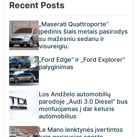
Recent Posts
„Maserati Quattroporte“
įpėdinis šiais metais pasirodys
su mažesniu sedanu ir
visureigiu.
„Ford Edge“ ir „Ford Explorer“
palyginimas
Los Andželo automobilių
parodoje „Audi 3.0 Diesel“ bus
montuojamas į dar keturis
automobilius
Le Mano lenktynės įvertintos
kaip geriausias sporto