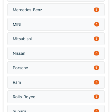
Mercedes-Benz
3
MINI
1
Mitsubishi
3
Nissan
6
Porsche
6
Ram
3
Rolls-Royce
3
Subaru
5