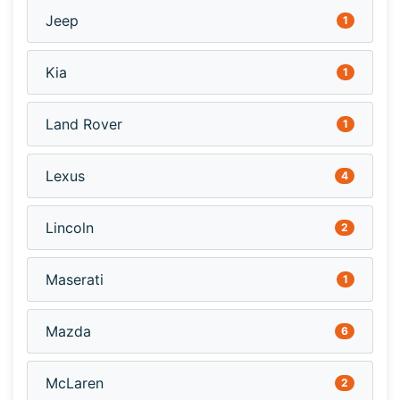
Jeep
1
Kia
1
Land Rover
1
Lexus
4
Lincoln
2
Maserati
1
Mazda
6
McLaren
2