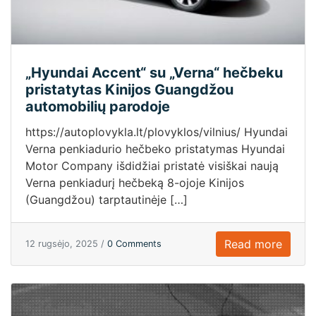
„Hyundai Accent“ su „Verna“ hečbeku
pristatytas Kinijos Guangdžou
automobilių parodoje
https://autoplovykla.lt/plovyklos/vilnius/ Hyundai
Verna penkiadurio hečbeko pristatymas Hyundai
Motor Company išdidžiai pristatė visiškai naują
Verna penkiadurį hečbeką 8-ojoje Kinijos
(Guangdžou) tarptautinėje […]
Read more
12 rugsėjo, 2025 /
0 Comments