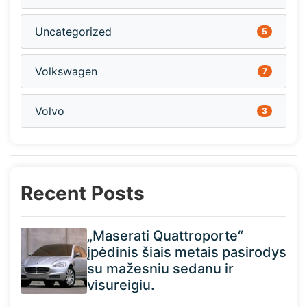
Uncategorized
5
Volkswagen
7
Volvo
3
Recent Posts
„Maserati Quattroporte“
įpėdinis šiais metais pasirodys
su mažesniu sedanu ir
visureigiu.