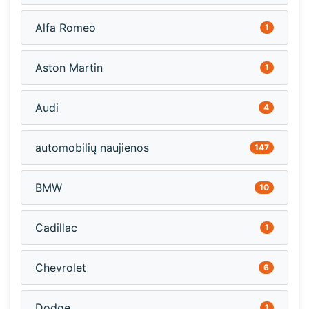
Alfa Romeo
1
Aston Martin
1
Audi
4
automobilių naujienos
147
BMW
10
Cadillac
1
Chevrolet
6
Dodge
1