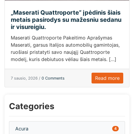
„Maserati Quattroporte“ įpėdinis šiais
metais pasirodys su mažesniu sedanu
ir visureigiu.
Maserati Quattroporte Pakeitimo Aprašymas
Maserati, garsus Italijos automobilių gamintojas,
ruošiasi pristatyti savo naująjį Quattroporte
modelį, kuris debiutuos vėliau šiais metais. […]
Read more
7 sausio, 2026 /
0 Comments
Categories
Acura
4