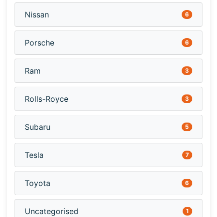
Nissan
6
Porsche
6
Ram
3
Rolls-Royce
3
Subaru
5
Tesla
7
Toyota
6
Uncategorised
1