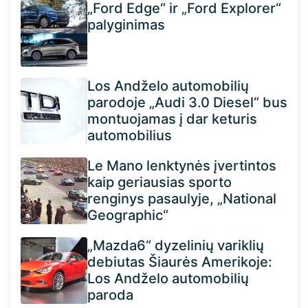
„Ford Edge“ ir „Ford Explorer“
palyginimas
Los Andželo automobilių
parodoje „Audi 3.0 Diesel“ bus
montuojamas į dar keturis
automobilius
Le Mano lenktynės įvertintos
kaip geriausias sporto
renginys pasaulyje, „National
Geographic“
„Mazda6“ dyzelinių variklių
debiutas Šiaurės Amerikoje:
Los Andželo automobilių
paroda