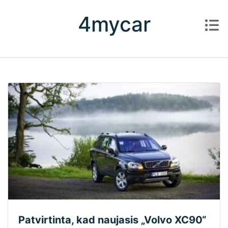
Skip to content
4mycar
Patvirtinta, kad naujasis „Volvo XC90“