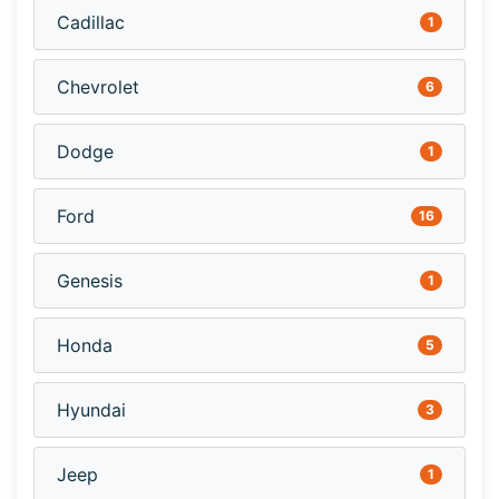
Cadillac
1
Chevrolet
6
Dodge
1
Ford
16
Genesis
1
Honda
5
Hyundai
3
Jeep
1