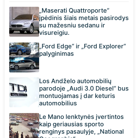
„Maserati Quattroporte“
įpėdinis šiais metais pasirodys
su mažesniu sedanu ir
visureigiu.
„Ford Edge“ ir „Ford Explorer“
palyginimas
Los Andželo automobilių
parodoje „Audi 3.0 Diesel“ bus
montuojamas į dar keturis
automobilius
Le Mano lenktynės įvertintos
kaip geriausias sporto
renginys pasaulyje, „National