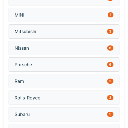
MINI
1
Mitsubishi
3
Nissan
6
Porsche
6
Ram
3
Rolls-Royce
3
Subaru
5