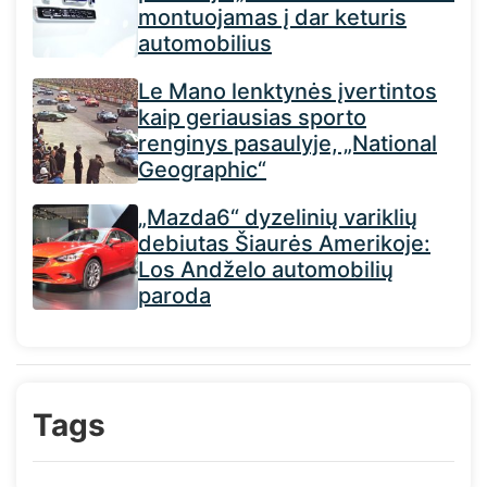
montuojamas į dar keturis
automobilius
Le Mano lenktynės įvertintos
kaip geriausias sporto
renginys pasaulyje, „National
Geographic“
„Mazda6“ dyzelinių variklių
debiutas Šiaurės Amerikoje:
Los Andželo automobilių
paroda
Tags