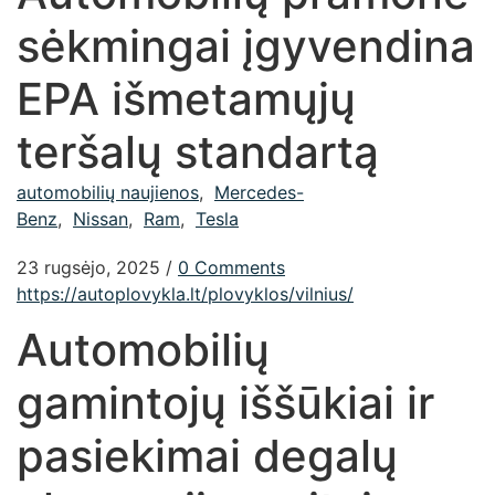
sėkmingai įgyvendina
EPA išmetamųjų
teršalų standartą
automobilių naujienos
,
Mercedes-
Benz
,
Nissan
,
Ram
,
Tesla
23 rugsėjo, 2025
/
0 Comments
https://autoplovykla.lt/plovyklos/vilnius/
Automobilių
gamintojų iššūkiai ir
pasiekimai degalų