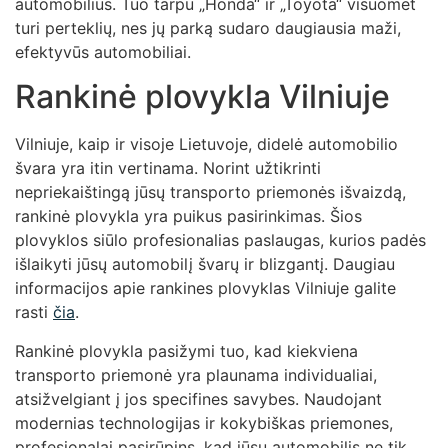
automobilius. Tuo tarpu „Honda“ ir „Toyota“ visuomet
turi perteklių, nes jų parką sudaro daugiausia maži,
efektyvūs automobiliai.
Rankinė plovykla Vilniuje
Vilniuje, kaip ir visoje Lietuvoje, didelė automobilio
švara yra itin vertinama. Norint užtikrinti
nepriekaištingą jūsų transporto priemonės išvaizdą,
rankinė plovykla yra puikus pasirinkimas. Šios
plovyklos siūlo profesionalias paslaugas, kurios padės
išlaikyti jūsų automobilį švarų ir blizgantį. Daugiau
informacijos apie rankines plovyklas Vilniuje galite
rasti
čia
.
Rankinė plovykla pasižymi tuo, kad kiekviena
transporto priemonė yra plaunama individualiai,
atsižvelgiant į jos specifines savybes. Naudojant
modernias technologijas ir kokybiškas priemones,
profesionalai pasirūpins, kad jūsų automobilis ne tik