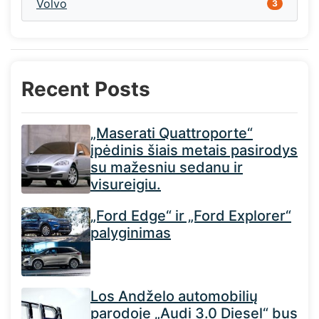
Volvo
3
Recent Posts
„Maserati Quattroporte“
įpėdinis šiais metais pasirodys
su mažesniu sedanu ir
visureigiu.
„Ford Edge“ ir „Ford Explorer“
palyginimas
Los Andželo automobilių
parodoje „Audi 3.0 Diesel“ bus