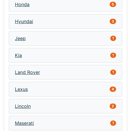
Honda
5
Hyundai
3
Jeep
1
Kia
1
Land Rover
1
Lexus
4
Lincoln
2
Maserati
1