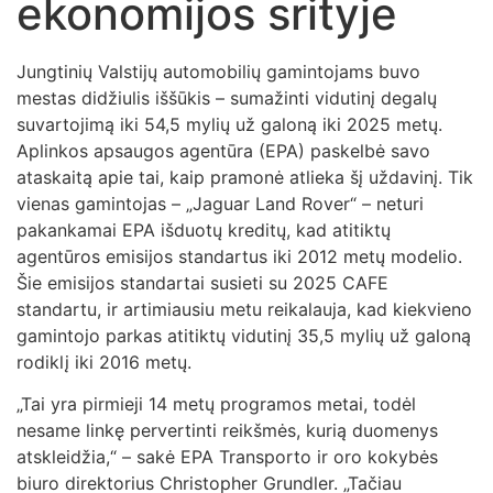
ekonomijos srityje
Jungtinių Valstijų automobilių gamintojams buvo
mestas didžiulis iššūkis – sumažinti vidutinį degalų
suvartojimą iki 54,5 mylių už galoną iki 2025 metų.
Aplinkos apsaugos agentūra (EPA) paskelbė savo
ataskaitą apie tai, kaip pramonė atlieka šį uždavinį. Tik
vienas gamintojas – „Jaguar Land Rover“ – neturi
pakankamai EPA išduotų kreditų, kad atitiktų
agentūros emisijos standartus iki 2012 metų modelio.
Šie emisijos standartai susieti su 2025 CAFE
standartu, ir artimiausiu metu reikalauja, kad kiekvieno
gamintojo parkas atitiktų vidutinį 35,5 mylių už galoną
rodiklį iki 2016 metų.
„Tai yra pirmieji 14 metų programos metai, todėl
nesame linkę pervertinti reikšmės, kurią duomenys
atskleidžia,“ – sakė EPA Transporto ir oro kokybės
biuro direktorius Christopher Grundler. „Tačiau