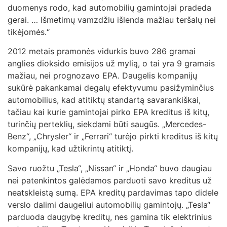
duomenys rodo, kad automobilių gamintojai pradeda
gerai. … Išmetimų vamzdžiu išlenda mažiau teršalų nei
tikėjomės.“
2012 metais pramonės vidurkis buvo 286 gramai
anglies dioksido emisijos už mylią, o tai yra 9 gramais
mažiau, nei prognozavo EPA. Daugelis kompanijų
sukūrė pakankamai degalų efektyvumu pasižyminčius
automobilius, kad atitiktų standartą savarankiškai,
tačiau kai kurie gamintojai pirko EPA kreditus iš kitų,
turinčių perteklių, siekdami būti saugūs. „Mercedes-
Benz“, „Chrysler“ ir „Ferrari“ turėjo pirkti kreditus iš kitų
kompanijų, kad užtikrintų atitiktį.
Savo ruožtu „Tesla“, „Nissan“ ir „Honda“ buvo daugiau
nei patenkintos galėdamos parduoti savo kreditus už
neatskleistą sumą. EPA kreditų pardavimas tapo didele
verslo dalimi daugeliui automobilių gamintojų. „Tesla“
parduoda daugybę kreditų, nes gamina tik elektrinius