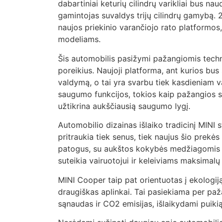
dabartiniai keturių cilindrų varikliai bus n
gamintojas suvaldys trijų cilindrų gamybą.
naujos priekinio varančiojo rato platformos
modeliams.
Šis automobilis pasižymi pažangiomis technol
poreikius. Naujoji platforma, ant kurios bus
valdymą, o tai yra svarbu tiek kasdieniam v
saugumo funkcijos, tokios kaip pažangios s
užtikrina aukščiausią saugumo lygį.
Automobilio dizainas išlaiko tradicinį MINI s
pritraukia tiek senus, tiek naujus šio prekė
patogus, su aukštos kokybės medžiagomis ir
suteikia vairuotojui ir keleiviams maksimal
MINI Cooper taip pat orientuotas į ekologiją
draugiškas aplinkai. Tai pasiekiama per paž
sąnaudas ir CO2 emisijas, išlaikydami puiki