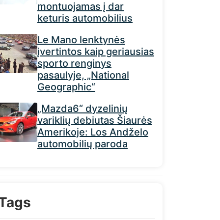
montuojamas į dar
keturis automobilius
Le Mano lenktynės
įvertintos kaip geriausias
sporto renginys
pasaulyje, „National
Geographic“
„Mazda6“ dyzelinių
variklių debiutas Šiaurės
Amerikoje: Los Andželo
automobilių paroda
Tags