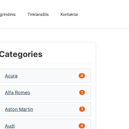
grindinis
Tinklaraštis
Kontaktai
Categories
Acura
4
Alfa Romeo
1
Aston Martin
1
Audi
4