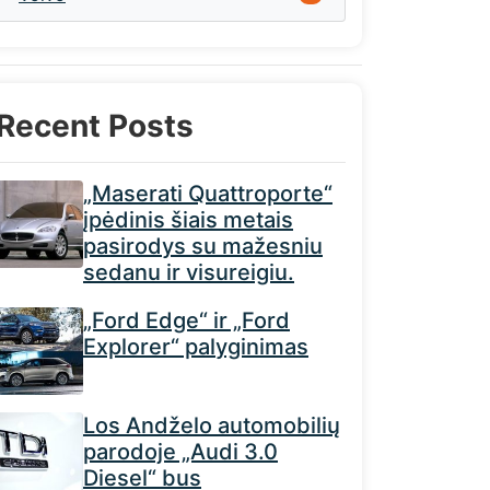
Recent Posts
„Maserati Quattroporte“
įpėdinis šiais metais
pasirodys su mažesniu
sedanu ir visureigiu.
„Ford Edge“ ir „Ford
Explorer“ palyginimas
Los Andželo automobilių
parodoje „Audi 3.0
Diesel“ bus