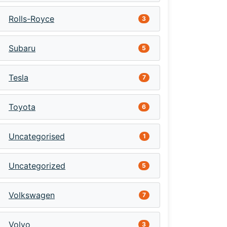
Rolls-Royce
3
Subaru
5
Tesla
7
Toyota
6
Uncategorised
1
Uncategorized
5
Volkswagen
7
Volvo
3