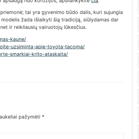
o apsaugą nuo korozijos, apsilankykite
čia
.
priemonė; tai yra gyvenimo būdo dalis, kuri sujungia
 modelis žada išlaikyti šią tradiciją, siūlydamas dar
net ir reikliausių vairuotojų lūkesčius.
imas-kaune/
troite-uzsiminta-apie-toyota-tacoma/
erte-smarkiai-krito-ataskaita/
laukeliai pažymėti
*