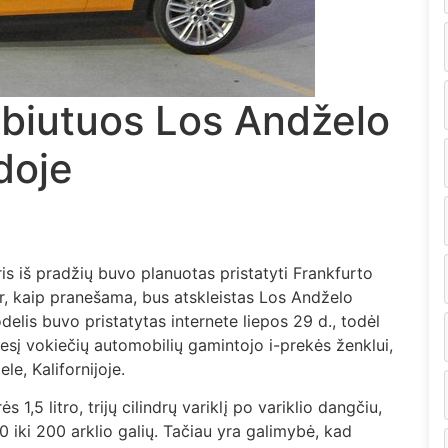
biutuos Los Andželo
doje
s iš pradžių buvo planuotas pristatyti Frankfurto
r, kaip pranešama, bus atskleistas Los Andželo
is buvo pristatytas internete liepos 29 d., todėl
esį vokiečių automobilių gamintojo i-prekės ženklui,
e, Kalifornijoje.
1,5 litro, trijų cilindrų variklį po variklio dangčiu,
 iki 200 arklio galių. Tačiau yra galimybė, kad