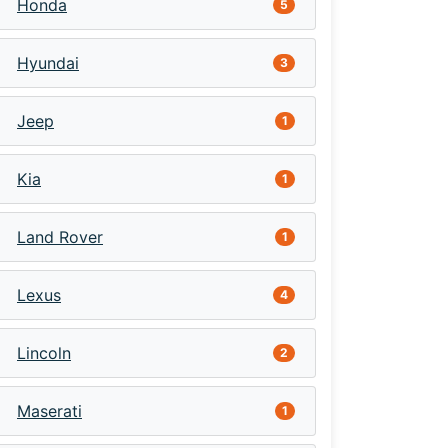
Honda
5
Hyundai
3
Jeep
1
Kia
1
Land Rover
1
Lexus
4
Lincoln
2
Maserati
1