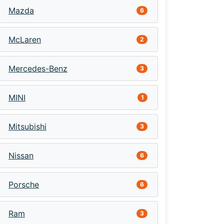
Mazda
6
McLaren
2
Mercedes-Benz
3
MINI
1
Mitsubishi
3
Nissan
6
Porsche
6
Ram
3