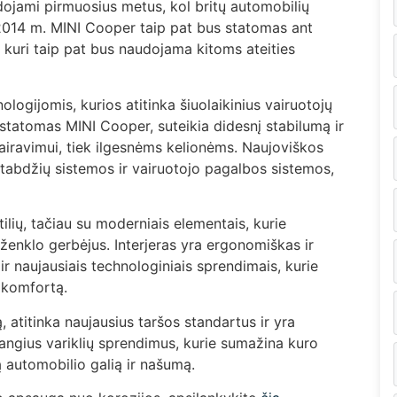
audojami pirmuosius metus, kol britų automobilių
 2014 m. MINI Cooper taip pat bus statomas ant
, kuri taip pat bus naudojama kitoms ateities
ogijomis, kurios atitinka šiuolaikinius vairuotojų
 statomas MINI Cooper, suteikia didesnį stabilumą ir
airavimui, tiek ilgesnėms kelionėms. Naujoviškos
tabdžių sistemos ir vairuotojo pagalbos sistemos,
tilių, tačiau su moderniais elementais, kurie
s ženklo gerbėjus. Interjeras yra ergonomiškas ir
 naujausiais technologiniais sprendimais, kurie
ų komfortą.
, atitinka naujausius taršos standartus ir yra
angius variklių sprendimus, kurie sumažina kuro
ą automobilio galią ir našumą.