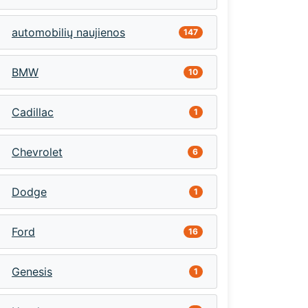
automobilių naujienos
147
BMW
10
Cadillac
1
Chevrolet
6
Dodge
1
Ford
16
Genesis
1