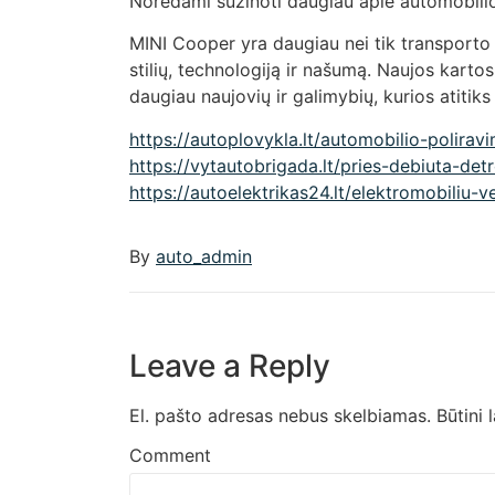
Norėdami sužinoti daugiau apie automobili
MINI Cooper yra daugiau nei tik transporto 
stilių, technologiją ir našumą. Naujos kartos
daugiau naujovių ir galimybių, kurios atitiks 
https://autoplovykla.lt/automobilio-polirav
https://vytautobrigada.lt/pries-debiuta-de
https://autoelektrikas24.lt/elektromobiliu-v
By
auto_admin
Leave a Reply
El. pašto adresas nebus skelbiamas.
Būtini 
Comment