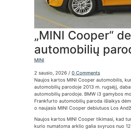
„MINI Cooper“ de
automobilių paro
MINI
2 sausio, 2026
/
0 Comments
Naujos kartos MINI Cooper automobilis, kuri
automobilių parodoje 2013 m. rugsėjį, daba
automobilių parodoje. BMW i3 gamybos model
Frankfurto automobilių paroda išlaikys dėm
o naujasis MINI Cooper debiutuos Los Andžel
Naujos kartos MINI Cooper tikimasi, kad turės 
kurio numatoma arklio galia svyruos nuo 120