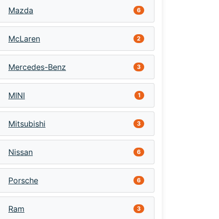
Mazda
6
McLaren
2
Mercedes-Benz
3
MINI
1
Mitsubishi
3
Nissan
6
Porsche
6
Ram
3