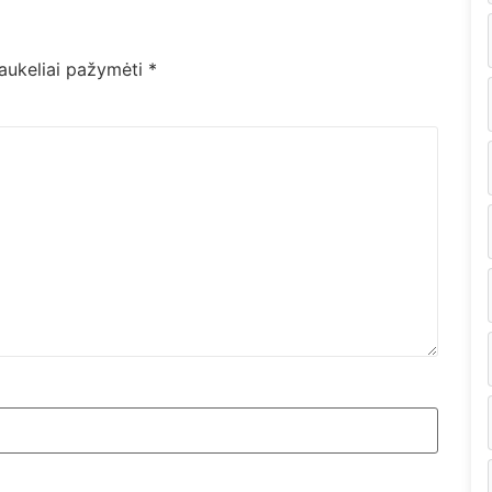
laukeliai pažymėti
*