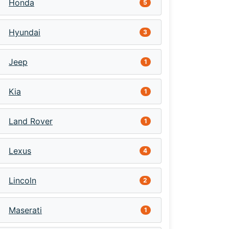
Honda
5
Hyundai
3
Jeep
1
Kia
1
Land Rover
1
Lexus
4
Lincoln
2
Maserati
1