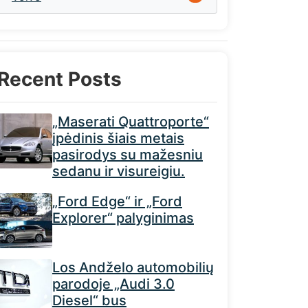
Recent Posts
„Maserati Quattroporte“
įpėdinis šiais metais
pasirodys su mažesniu
sedanu ir visureigiu.
„Ford Edge“ ir „Ford
Explorer“ palyginimas
Los Andželo automobilių
parodoje „Audi 3.0
Diesel“ bus