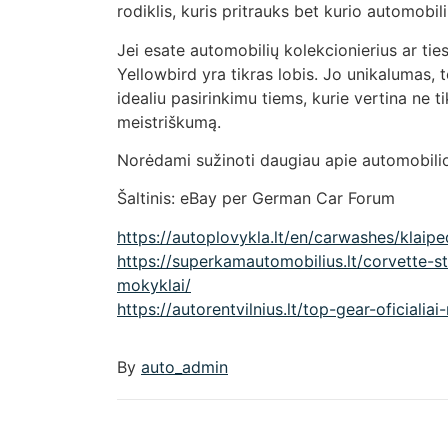
rodiklis, kuris pritrauks bet kurio automobi
Jei esate automobilių kolekcionierius ar tie
Yellowbird yra tikras lobis. Jo unikalumas, 
idealiu pasirinkimu tiems, kurie vertina ne ti
meistriškumą.
Norėdami sužinoti daugiau apie automobilio 
Šaltinis: eBay per German Car Forum
https://autoplovykla.lt/en/carwashes/klaip
https://superkamautomobilius.lt/corvette-s
mokyklai/
https://autorentvilnius.lt/top-gear-oficialia
By
auto_admin