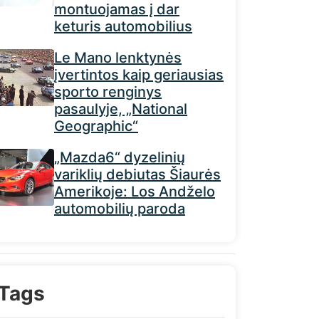
montuojamas į dar
keturis automobilius
Le Mano lenktynės
įvertintos kaip geriausias
sporto renginys
pasaulyje, „National
Geographic“
„Mazda6“ dyzelinių
variklių debiutas Šiaurės
Amerikoje: Los Andželo
automobilių paroda
Tags