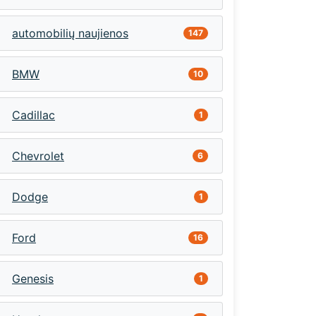
automobilių naujienos
147
BMW
10
Cadillac
1
Chevrolet
6
Dodge
1
Ford
16
Genesis
1