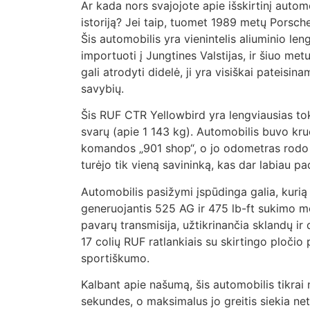
Ar kada nors svajojote apie išskirtinį automobi
istoriją? Jei taip, tuomet 1989 metų Porsche
Šis automobilis yra vienintelis aliuminio le
importuoti į Jungtines Valstijas, ir šiuo me
gali atrodyti didelė, ji yra visiškai pateisi
savybių.
Šis RUF CTR Yellowbird yra lengviausias tok
svarų (apie 1 143 kg). Automobilis buvo kru
komandos „901 shop“, o jo odometras rodo t
turėjo tik vieną savininką, kas dar labiau pa
Automobilis pasižymi įspūdinga galia, kurią
generuojantis 525 AG ir 475 lb-ft sukimo mo
pavarų transmisija, užtikrinančia sklandų ir
17 colių RUF ratlankiais su skirtingo ploči
sportiškumo.
Kalbant apie našumą, šis automobilis tikrai n
sekundes, o maksimalus jo greitis siekia ne