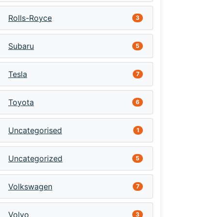
Rolls-Royce
3
Subaru
5
Tesla
7
Toyota
6
Uncategorised
1
Uncategorized
5
Volkswagen
7
Volvo
3