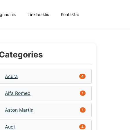
grindinis
Tinklaraštis
Kontaktai
Categories
Acura
4
Alfa Romeo
1
Aston Martin
1
Audi
4