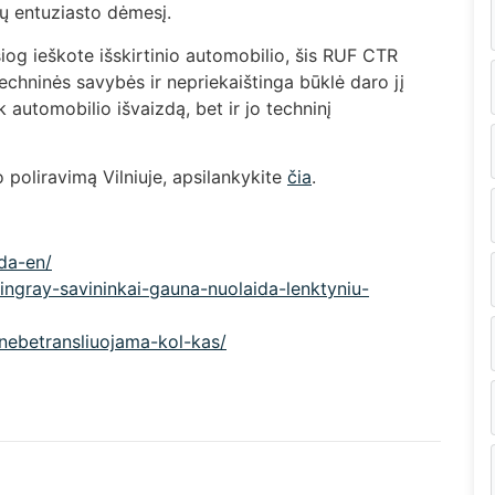
lių entuziasto dėmesį.
siog ieškote išskirtinio automobilio, šis RUF CTR
techninės savybės ir nepriekaištinga būklė daro jį
k automobilio išvaizdą, bet ir jo techninį
poliravimą Vilniuje, apsilankykite
čia
.
eda-en/
tingray-savininkai-gauna-nuolaida-lenktyniu-
i-nebetransliuojama-kol-kas/