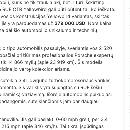
lį, kuris ne tik traukia akį, bet ir turi išskirtinę
 RUF CTR Yellowbird gali būti būtent tai, ko ieškote.
ngvosios konstrukcijos Yellowbird variantas, skirtas
tu jis yra parduodamas už
279 000 USD
. Nors kaina
nama dėl šio automobilio unikalumo ir techninių
io tipo automobilis pasaulyje, sveriantis vos 2 520
opščiai prižiūrimas profesionalios Porsche ekspertų
ik 14 866 mylių (apie 23 919 km). Šis modelis
didina jo vertę kolekcionieriams.
 suteikia 3.4L dvigubo turbokompresoriaus variklis,
mentą. Šis variklis yra sujungtas su RUF šešių
 dinamišką važiavimą. Išorėje automobilis puikuojasi
o padangomis, suteikiančiomis jam dar daugiau
enuvilia. Jis gali pasiekti 0-60 mph greitį per 3.4
t 215 mph (apie 346 km/h). Tai tikrai įspūdingas