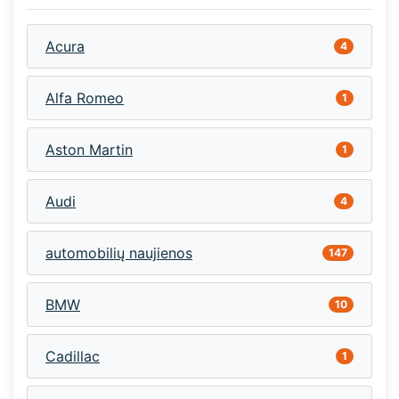
Acura
4
Alfa Romeo
1
Aston Martin
1
Audi
4
automobilių naujienos
147
BMW
10
Cadillac
1