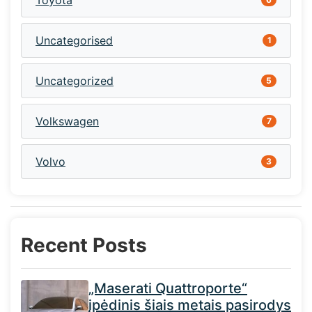
Toyota
Uncategorised
1
Uncategorized
5
Volkswagen
7
Volvo
3
Recent Posts
„Maserati Quattroporte“
įpėdinis šiais metais pasirodys