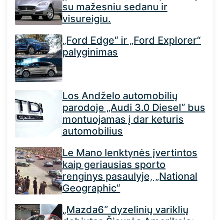
su mažesniu sedanu ir
visureigiu.
„Ford Edge“ ir „Ford Explorer“
palyginimas
Los Andželo automobilių
parodoje „Audi 3.0 Diesel“ bus
montuojamas į dar keturis
automobilius
Le Mano lenktynės įvertintos
kaip geriausias sporto
renginys pasaulyje, „National
Geographic“
„Mazda6“ dyzelinių variklių