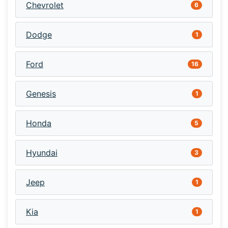
Chevrolet
6
Dodge
1
Ford
16
Genesis
1
Honda
5
Hyundai
3
Jeep
1
Kia
1