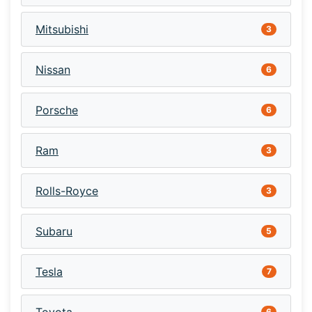
Mitsubishi
3
Nissan
6
Porsche
6
Ram
3
Rolls-Royce
3
Subaru
5
Tesla
7
6