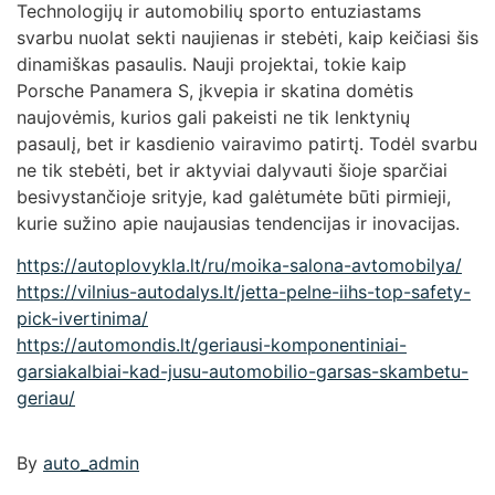
Technologijų ir automobilių sporto entuziastams
svarbu nuolat sekti naujienas ir stebėti, kaip keičiasi šis
dinamiškas pasaulis. Nauji projektai, tokie kaip
Porsche Panamera S, įkvepia ir skatina domėtis
naujovėmis, kurios gali pakeisti ne tik lenktynių
pasaulį, bet ir kasdienio vairavimo patirtį. Todėl svarbu
ne tik stebėti, bet ir aktyviai dalyvauti šioje sparčiai
besivystančioje srityje, kad galėtumėte būti pirmieji,
kurie sužino apie naujausias tendencijas ir inovacijas.
https://autoplovykla.lt/ru/moika-salona-avtomobilya/
https://vilnius-autodalys.lt/jetta-pelne-iihs-top-safety-
pick-ivertinima/
https://automondis.lt/geriausi-komponentiniai-
garsiakalbiai-kad-jusu-automobilio-garsas-skambetu-
geriau/
By
auto_admin