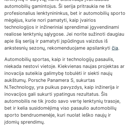
automobilių gamintojus. Ši serija pritraukia ne tik
profesionalius lenktynininkus, bet ir automobilių sporto
mėgėjus, kurie nori pamatyti, kaip įvairios
technologijos ir inžineriniai sprendimai įgyvendinami
realiose lenktynių sąlygose. Jei norite sužinoti daugiau
apie šią seriją ir pamatyti įspūdingus vaizdus iš
ankstesnių sezonų, rekomenduojame apsilankyti
čia
.
Automobilių sportas, kaip ir technologijų pasaulis,
niekada nestovi vietoje. Kiekvienas naujas projektas ar
inovacija suteikia galimybę tobulėti ir siekti naujų
aukštumų. Porsche Panamera S, sukurtas
N.Technology, yra puikus pavyzdys, kaip inžinerija ir
inovacijos gali sukurti ypatingus rezultatus. Šis
automobilis ne tik įrodo savo vertę lenktynių trasoje,
bet ir kelia susidomėjimą viso pasaulio automobilių
sporto bendruomenėje, kuri nuolat ieško naujų ir
įdomių sprendimų.