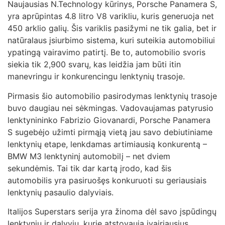
Naujausias N.Technology kūrinys, Porsche Panamera S,
yra aprūpintas 4.8 litro V8 varikliu, kuris generuoja net
450 arklio galių. Šis variklis pasižymi ne tik galia, bet ir
natūralaus įsiurbimo sistema, kuri suteikia automobiliui
ypatingą vairavimo patirtį. Be to, automobilio svoris
siekia tik 2,900 svarų, kas leidžia jam būti itin
manevringu ir konkurencingu lenktynių trasoje.
Pirmasis šio automobilio pasirodymas lenktynių trasoje
buvo daugiau nei sėkmingas. Vadovaujamas patyrusio
lenktynininko Fabrizio Giovanardi, Porsche Panamera
S sugebėjo užimti pirmąją vietą jau savo debiutiniame
lenktynių etape, lenkdamas artimiausią konkurentą –
BMW M3 lenktyninį automobilį – net dviem
sekundėmis. Tai tik dar kartą įrodo, kad šis
automobilis yra pasiruošęs konkuruoti su geriausiais
lenktynių pasaulio dalyviais.
Italijos Superstars serija yra žinoma dėl savo įspūdingų
lenktynių ir dalyvių, kurie atstovauja įvairiausius