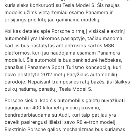
kuris sieks konkuruoti su Tesla Model S. Šis naujas
modelis užims vietą žemiau esamo Panamera ir
prisijungs prie kitų jau gaminamų modelių.
Kol kas detalės apie Porsche pirmąjį visiškai elektrinį
automobilį yra laikomos paslaptyje, tačiau manoma,
kad jis bus pastatytas ant antrosios kartos MSB
platformos, kuri jau naudojama esamam Panamera
modeliui. Šis automobilis bus penkiadurė hečbekas,
panašus į Panamera Sport Turismo koncepciją, kuri
buvo pristatyta 2012 metų Paryžiaus automobilių
parodoje. Nepaisant trumpesnės ratų bazės, jis išlaikys
puikų našumą, panašų į Tesla Model S.
Porsche siekia, kad šis automobilis galėtų nuvažiuoti
daugiau nei 400 kilometrų vienu įkrovimu,
bendradarbiaudama su Audi, kuri taip pat jau yra
beveik pasirengusi išleisti savo R8 e-tron modelį.
Elektrinio Porsche galios mechanizmas bus kuriamas