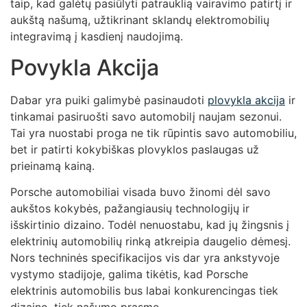
taip, kad galėtų pasiūlyti patrauklią vairavimo patirtį ir
aukštą našumą, užtikrinant sklandų elektromobilių
integravimą į kasdienį naudojimą.
Povykla Akcija
Dabar yra puiki galimybė pasinaudoti
plovykla akcija
ir
tinkamai pasiruošti savo automobilį naujam sezonui.
Tai yra nuostabi proga ne tik rūpintis savo automobiliu,
bet ir patirti kokybiškas plovyklos paslaugas už
prieinamą kainą.
Porsche automobiliai visada buvo žinomi dėl savo
aukštos kokybės, pažangiausių technologijų ir
išskirtinio dizaino. Todėl nenuostabu, kad jų žingsnis į
elektrinių automobilių rinką atkreipia daugelio dėmesį.
Nors techninės specifikacijos vis dar yra ankstyvoje
vystymo stadijoje, galima tikėtis, kad Porsche
elektrinis automobilis bus labai konkurencingas tiek