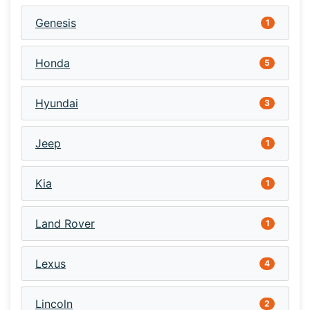
Genesis
1
Honda
5
Hyundai
3
Jeep
1
Kia
1
Land Rover
1
Lexus
4
Lincoln
2