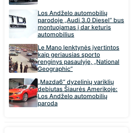
Los Andželo automobilių
parodoje „Audi 3.0 Diesel“ bus
montuojamas į dar keturis
automobilius
Le Mano lenktynės įvertintos
kaip geriausias sporto
renginys pasaulyje, „National
Geographic“
„Mazda6“ dyzelinių variklių
debiutas Šiaurės Amerikoje:
Los Andželo automobilių
paroda