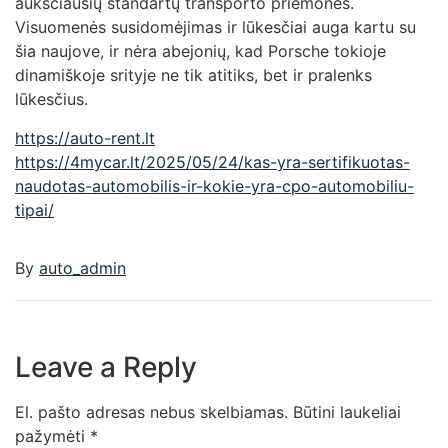
aukščiausių standartų transporto priemones.
Visuomenės susidomėjimas ir lūkesčiai auga kartu su
šia naujove, ir nėra abejonių, kad Porsche tokioje
dinamiškoje srityje ne tik atitiks, bet ir pralenks
lūkesčius.
https://auto-rent.lt
https://4mycar.lt/2025/05/24/kas-yra-sertifikuotas-
naudotas-automobilis-ir-kokie-yra-cpo-automobiliu-
tipai/
By
auto_admin
Leave a Reply
El. pašto adresas nebus skelbiamas.
Būtini laukeliai
pažymėti
*