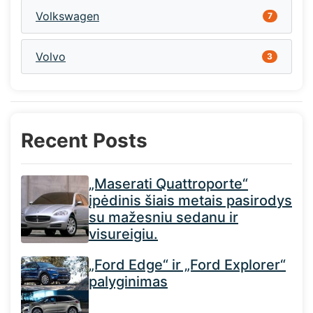
Volkswagen
7
Volvo
3
Recent Posts
„Maserati Quattroporte“
įpėdinis šiais metais pasirodys
su mažesniu sedanu ir
visureigiu.
„Ford Edge“ ir „Ford Explorer“
palyginimas