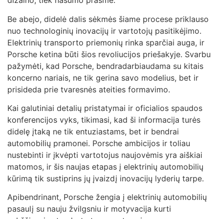
dizaino, tiek našumo prasme.
Be abejo, didelė dalis sėkmės šiame procese priklauso
nuo technologinių inovacijų ir vartotojų pasitikėjimo.
Elektrinių transporto priemonių rinka sparčiai auga, ir
Porsche ketina būti šios revoliucijos priešakyje. Svarbu
pažymėti, kad Porsche, bendradarbiaudama su kitais
koncerno nariais, ne tik gerina savo modelius, bet ir
prisideda prie tvaresnės ateities formavimo.
Kai galutiniai detalių pristatymai ir oficialios spaudos
konferencijos vyks, tikimasi, kad ši informacija turės
didelę įtaką ne tik entuziastams, bet ir bendrai
automobilių pramonei. Porsche ambicijos ir toliau
nustebinti ir įkvėpti vartotojus naujovėmis yra aiškiai
matomos, ir šis naujas etapas į elektrinių automobilių
kūrimą tik sustiprins jų įvaizdį inovacijų lyderių tarpe.
Apibendrinant, Porsche žengia į elektrinių automobilių
pasaulį su nauju žvilgsniu ir motyvacija kurti