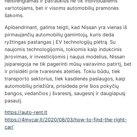
neišvengiamas ir patrauklus ne tik individualiems
vartotojams, bet ir visoms automobilių pramonės
šakoms.
Apibendrinant, galima teigti, kad Nissan yra vienas iš
pirmaujančių automobilių gamintojų, kuris deda
ryžtingas pastangas į EV technologijų plėtrą. Su
naujomis technologijomis, tokiomis kaip indukcinis
įkrovimas, ir investicijomis į naujus modelius, Nissan
įsipareigoja ne tik pagerinti mūsų vairavimo patirtį, bet
ir prisidėti prie tvaresnės ateities. Tokiu būdu, tiek
transporto sektorius, tiek kasdienės paslaugos, kaip
automobilių priežiūra, prisideda prie šios pokyčių
bangos, vedančios į švaresnį, saugesnį ir daugiapusį
pasaulį.
https://auto-rent.lt
https://4mycar.lt/2020/08/03/how-to-find-the-right-
car/