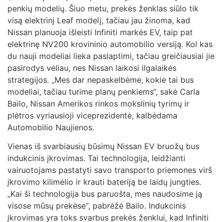
penkių modelių. Šiuo metu, prekės ženklas siūlo tik
visą elektrinį Leaf modelį, tačiau jau žinoma, kad
Nissan planuoja išleisti Infiniti markės EV, taip pat
elektrinę NV200 krovininio automobilio versiją. Kol kas
du nauji modeliai lieka paslaptimi, tačiau greičiausiai jie
pasirodys vėliau, nes Nissan laikosi ilgalaikės
strategijos. „Mes dar nepaskelbėme, kokie tai bus
modeliai, tačiau turime planų penkiems“, sakė Carla
Bailo, Nissan Amerikos rinkos mokslinių tyrimų ir
plėtros vyriausioji viceprezidentė, kalbėdama
Automobilio Naujienos.
Vienas iš svarbiausių būsimų Nissan EV bruožų bus
indukcinis įkrovimas. Tai technologija, leidžianti
vairuotojams pastatyti savo transporto priemones virš
įkrovimo kilimėlio ir krauti bateriją be laidų jungties.
„Kai ši technologija bus paruošta, mes naudosime ją
visose mūsų prekėse“, pabrėžė Bailo. Indukcinis
įkrovimas yra toks svarbus prekės ženklui, kad Infiniti