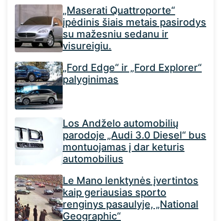
„Maserati Quattroporte“
įpėdinis šiais metais pasirodys
su mažesniu sedanu ir
visureigiu.
„Ford Edge“ ir „Ford Explorer“
palyginimas
Los Andželo automobilių
parodoje „Audi 3.0 Diesel“ bus
montuojamas į dar keturis
automobilius
Le Mano lenktynės įvertintos
kaip geriausias sporto
renginys pasaulyje, „National
Geographic“