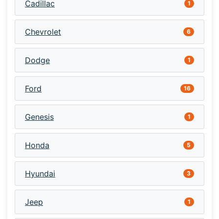
Cadillac
1
Chevrolet
6
Dodge
1
Ford
16
Genesis
1
Honda
5
Hyundai
3
Jeep
1