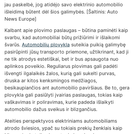
jau paskelbė, jog atidėjo savo elektrinio automobilio
išleidimą būtent dėl šios galimybės. [Šaltinis: Auto
News Europe]
Kalbant apie plovimo paslaugas – būtina paminėti kaip
svarbu, kad automobiliai būtų prižiūrimi ir išlaikomi
švarūs.
Automobilių plovykla
suteikia puikią galimybę
pasirūpinti jūsų transporto priemone, užtikrinant, kad ji
ne tik atrodys estetiškai, bet ir bus apsaugota nuo
aplinkos poveikio. Reguliarus plovimas gali padėti
išvengti ilgalaikės žalos, kurią gali sukelti purvas,
druska ar kitos kenksmingos medžiagos,
besikaupiančios ant automobilio paviršiaus. Be to, gera
plovykla gali pasiūlyti įvairias paslaugas, tokias kaip
vaškavimas ir poliravimas, kurie padeda išlaikyti
automobilio dažus sveikus ir blizgančius.
Ateities perspektyvos elektriniams automobiliams
atrodo šviesios, ypač su tokiais prekių ženklais kaip