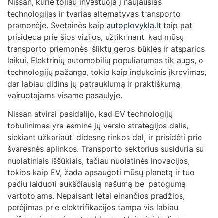
Nissan, kurie toliau investuoja į naujausias
technologijas ir tvarias alternatyvas transporto
pramonėje. Svetainės kaip
autoplovykla.lt
taip pat
prisideda prie šios vizijos, užtikrinant, kad mūsų
transporto priemonės išliktų geros būklės ir atsparios
laikui. Elektrinių automobilių populiarumas tik augs, o
technologijų pažanga, tokia kaip indukcinis įkrovimas,
dar labiau didins jų patrauklumą ir praktiškumą
vairuotojams visame pasaulyje.
Nissan atvirai pasidalijo, kad EV technologijų
tobulinimas yra esminė jų verslo strategijos dalis,
siekiant užkariauti didesnę rinkos dalį ir prisidėti prie
švaresnės aplinkos. Transporto sektorius susiduria su
nuolatiniais iššūkiais, tačiau nuolatinės inovacijos,
tokios kaip EV, žada apsaugoti mūsų planetą ir tuo
pačiu laiduoti aukščiausią našumą bei patogumą
vartotojams. Nepaisant lėtai einančios pradžios,
perėjimas prie elektrifikacijos tampa vis labiau